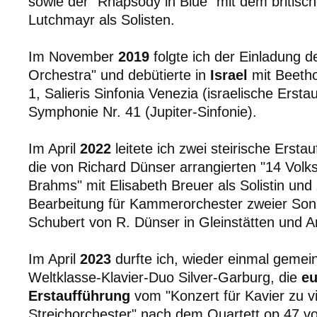
sowie der "Rhapsody in Blue" mit dem britisch
Lutchmayr als Solisten.
Im November
2019
folgte ich der Einladung
Orchestra" und debütierte in
Israel
mit Beetho
1, Salieris Sinfonia Venezia (israelische Erst
Symphonie Nr. 41 (Jupiter-Sinfonie).
Im April
2022
leitete ich zwei steirische Erst
die von Richard Dünser arrangierten "14 Volk
Brahms" mit Elisabeth Breuer als Solistin und
Bearbeitung für Kammerorchester zweier Son
Schubert von R. Dünser in Gleinstätten und A
Im April
2023
durfte ich, wieder einmal geme
Weltklasse-Klavier-Duo Silver-Garburg, die
eu
Erstaufführung
vom "Konzert für Kavier zu 
Streichorchester" nach dem Quartett op.47 