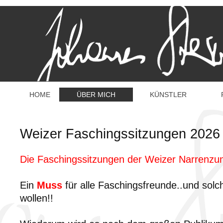
HOME
ÜBER MICH
KÜNSTLER
Weizer Faschingssitzungen 2026
Die Faschingssitzungen der Weizer Narrenzun
Ein
Muss
für alle Faschingsfreunde..und solc
wollen!!