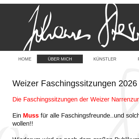
HOME
ÜBER MICH
KÜNSTLER
Weizer Faschingssitzungen 2026
Die Faschingssitzungen der Weizer Narrenzun
Ein
Muss
für alle Faschingsfreunde..und solc
wollen!!